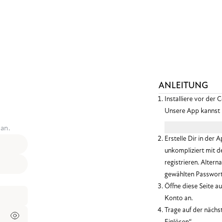
ANLEITUNG
Installiere vor de
Unsere App kannst 
Für Android
Für A
an.
Erstelle Dir in der 
unkompliziert mit 
registrieren. Alter
gewählten Passwort 
Öffne diese Seite 
Konto an.
Trage auf der nächs